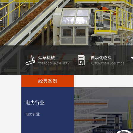
烟草机械
自动化物流
经典案例
酒业
酒业