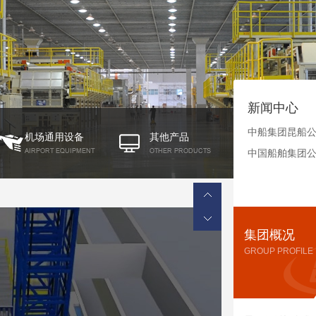
新闻中心
中船集团昆船公司召开2025年上半年工作会
机场通用设备
其他产品
中国船舶集团公司2025年“筑梦深蓝”国防教育夏令营活动拉开
集团概况
GROUP PROFILE