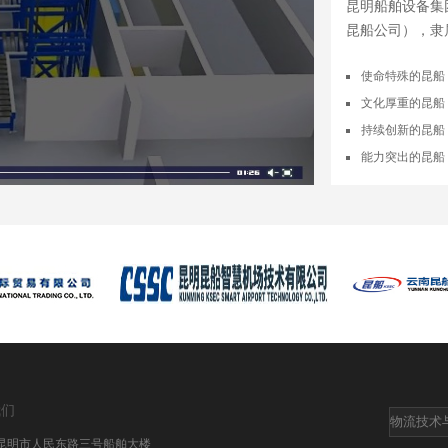
昆明船舶设备集
昆船公司），隶属
使命特殊的昆船
文化厚重的昆船
持续创新的昆船
能力突出的昆船
我们
昆明市人民东路三号船舶大楼