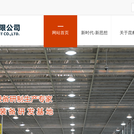
网站首页
新时代-新思想
关于昆